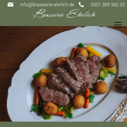
info@brasserie-ehrlich.de
0351 309 342 32
Speisekarte
Restaurant
Gutscheine
Events
Gästezimmer