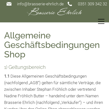
info@brasserie-ehrlich.de
0351 309 342 32
Speisekarte
Allgemeine
Geschäftsbedingungen
Restaurant
Shop
Gutscheine
1) Geltungsbereich
1.1
Diese Allgemeinen Geschäftsbedingungen
Warenkorb
(nachfolgend „AGB“) gelten für sämtliche Verträge, die
AGB
zwischen Inhaber Stephan Fröhlich oder vertretend
Nadine Fröhlich Butter – handelnd unter dem Namen
Events
Brasserie Ehrlich (nachfolgend „Verkäufer“) – und ihren
Kunden über den Online-Shop abgeschlossen werden.