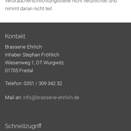
Verbraucherschlichtungsstelle nicht verpflichtet und
nimmt daran nicht teil.
Kontakt
Brasserie Ehrlich
Inhaber Stephan Fröhlich
Wiesenweg 1, OT Wurgwitz
01705 Freital
Telefon: 0351 / 309 342 32
Mail an:
nf
br
ss
r
-
hrl
ch
d
Schnellzugriff