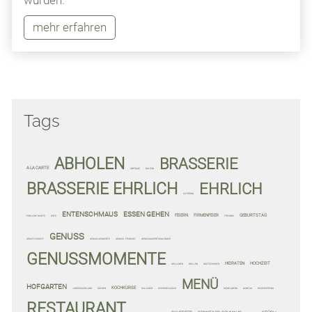
mehr erfahren
Tags
ABHOLEN
BRASSERIE
A LA CARTE
ANFRAGE
BALKON
BRASSERIE EHRLICH
EHRLICH
CATERING
ENTENSCHMAUS
ESSEN GEHEN
FEIERN
FIRMENFEIER
GEBURTSTAG
EHRLICHE WORTE
ENTE
FREUNDE
GENUSS
GEMÜTLICHKEIT
GENUSS-MOMENTE
GENUSS. FEINKOST
GENUSSADVENTSKALENDER
GENUSSMOMENTE
HEIRATEN
HOCHZEIT
GRILLADEN
GRILLEN
GÄSTEZIMMER
MENÜ
HOFGARTEN
KOCHKURSE
JAHRESAUSKLANG
KOCHEN
KOLLEGEN
KÜCHENPLAUSCH
MENÜ-ABEND
MONTAG
RESERVIERUNG
RESTAURANT