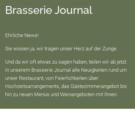
Ehrliche Feinkost
Brasserie Journal
Über uns
Ehrliche News!
Das sind wir
Sie wissen ja, wir tragen unser Herz auf der Zunge.
Auszeichnungen
Und da wir oft etwas zu sagen haben, teilen wir ab jetzt
Brasserie Journal
in unserem Brasserie Journal alle Neuigkeiten rund um
Die Sprache des Weines
unser Restaurant, von Feierlichkeiten über
Hochzeitsarrangements, das Gästezimmerangebot bis
Jobs
hin zu neuen Menüs und Weinangeboten mit Ihnen.
Kontakt