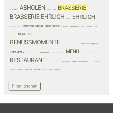
ABHOLEN
BRASSERIE
A LA CARTE
ANFRAGE
BALKON
BRASSERIE EHRLICH
EHRLICH
CATERING
ENTENSCHMAUS
ESSEN GEHEN
FEIERN
FIRMENFEIER
GEBURTSTAG
EHRLICHE WORTE
ENTE
FREUNDE
GENUSS
GEMÜTLICHKEIT
GENUSS-MOMENTE
GENUSS. FEINKOST
GENUSSADVENTSKALENDER
GENUSSMOMENTE
HEIRATEN
HOCHZEIT
GRILLADEN
GRILLEN
GÄSTEZIMMER
MENÜ
HOFGARTEN
KOCHKURSE
JAHRESAUSKLANG
KOCHEN
KOLLEGEN
KÜCHENPLAUSCH
MENÜ-ABEND
MONTAG
RESERVIERUNG
RESTAURANT
SILVESTER
SONNTAGS-SCHMAUS
STÜBLI
ROTWEIN
RÄUMLICHKEITEN
SPECIAL
WEIHNACHTSZEIT
VALENTINSTAG
WEIHNACHTEN
WEIHNACHTSMENÜ
ZIMMER
ÜBERNACHTEN
Filter löschen